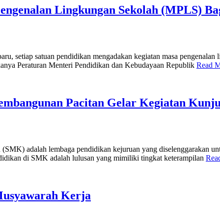
ngenalan Lingkungan Sekolah (MPLS) Bagi
u, setiap satuan pendidikan mengadakan kegiatan masa pengenalan l
tkanya Peraturan Menteri Pendidikan dan Kebudayaan Republik
Read 
embangunan Pacitan Gelar Kegiatan Kunju
alah lembaga pendidikan kejuruan yang diselenggarakan untuk m
didikan di SMK adalah lulusan yang mimiliki tingkat keterampilan
Rea
Musyawarah Kerja