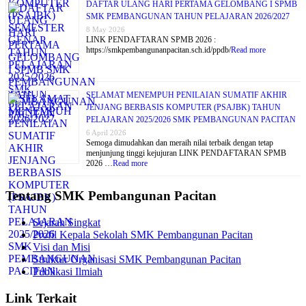
DAFTAR ULANG HARI PERTAMA GELOMBANG I SPMB
SMK PEMBANGUNAN TAHUN PELAJARAN 2026/2027
8 May 2026
LINK PENDAFTARAN SPMB 2026 :
https://smkpembangunanpacitan.sch.id/ppdb/
Read more
SELAMAT MENEMPUH PENILAIAN SUMATIF AKHIR
JENJANG BERBASIS KOMPUTER (PSAJBK) TAHUN
PELAJARAN 2025/2026 SMK PEMBANGUNAN PACITAN
6 April 2026
Semoga dimudahkan dan meraih nilai terbaik dengan tetap
menjunjung tinggi kejujuran LINK PENDAFTARAN SPMB
2026 …
Read more
Tentang SMK Pembangunan Pacitan
Sejarah Singkat
Profil Kepala Sekolah SMK Pembangunan Pacitan
Visi dan Misi
Struktur Organisasi SMK Pembangunan Pacitan
Publikasi Ilmiah
Link Terkait