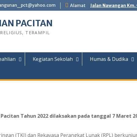
angunan_pct@yahoo.com
Alamat
Jalan Nawangan Km. 
AN PACITAN
 RELIGIUS, TERAMPIL
eahlian
Kegiatan Sekolah
Humas & Dudika
Pacitan Tahun 2022 dilaksakan pada tanggal 7 Maret 2
ingan (TKJ) dan Rekayasa Perangkat Lunak (RPL) berkunju