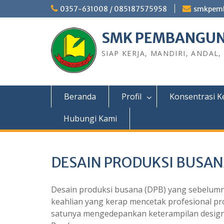
0357-631008 / 085187575958
smkpem
SMK PEMBANGUN
SIAP KERJA, MANDIRI, ANDAL,
Beranda
Profil
Konsentrasi K
Hubungi Kami
DESAIN PRODUKSI BUSA
Desain produksi busana (DPB) yang sebelum
keahlian yang kerap mencetak profesional pro
satunya mengedepankan keterampilan design da