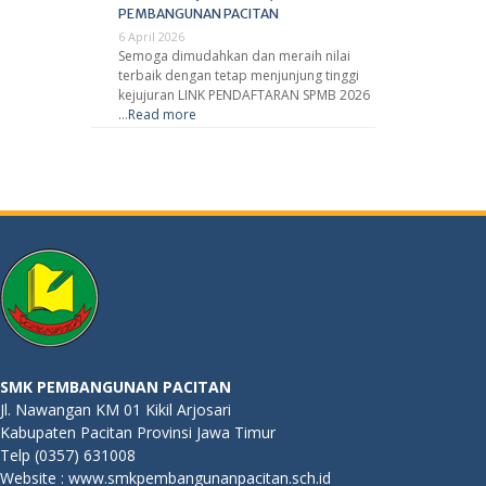
PEMBANGUNAN PACITAN
6 April 2026
Semoga dimudahkan dan meraih nilai
terbaik dengan tetap menjunjung tinggi
kejujuran LINK PENDAFTARAN SPMB 2026
…
Read more
SMK PEMBANGUNAN PACITAN
Jl. Nawangan KM 01 Kikil Arjosari
Kabupaten Pacitan Provinsi Jawa Timur
Telp (0357) 631008
Website : www.smkpembangunanpacitan.sch.id