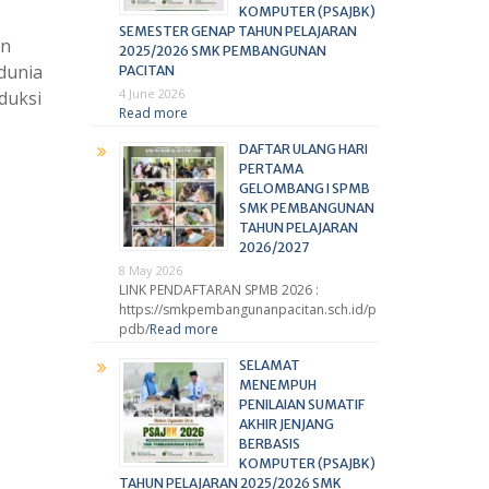
KOMPUTER (PSAJBK)
SEMESTER GENAP TAHUN PELAJARAN
an
2025/2026 SMK PEMBANGUNAN
 dunia
PACITAN
4 June 2026
duksi
Read more
DAFTAR ULANG HARI
PERTAMA
GELOMBANG I SPMB
SMK PEMBANGUNAN
TAHUN PELAJARAN
2026/2027
8 May 2026
LINK PENDAFTARAN SPMB 2026 :
https://smkpembangunanpacitan.sch.id/p
pdb/
Read more
SELAMAT
MENEMPUH
PENILAIAN SUMATIF
AKHIR JENJANG
BERBASIS
KOMPUTER (PSAJBK)
TAHUN PELAJARAN 2025/2026 SMK