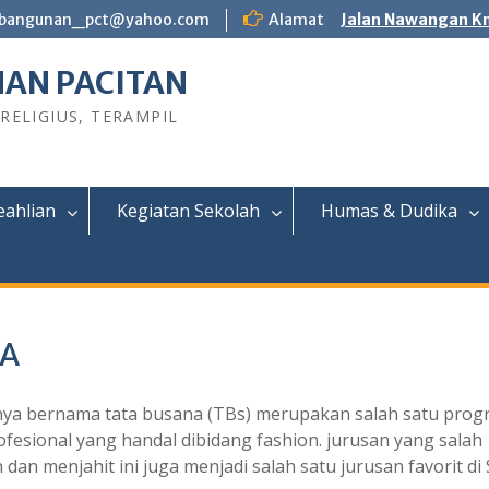
bangunan_pct@yahoo.com
Alamat
Jalan Nawangan Km
AN PACITAN
 RELIGIUS, TERAMPIL
eahlian
Kegiatan Sekolah
Humas & Dudika
NA
nya bernama tata busana (TBs) merupakan salah satu pro
fesional yang handal dibidang fashion. jurusan yang salah
n menjahit ini juga menjadi salah satu jurusan favorit di