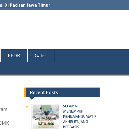
. 01 Pacitan Jawa Timur
PPDB
Galeri
Recent Posts
SELAMAT
gram
MENEMPUH
PENILAIAN SUMATIF
AKHIR JENJANG
 SMK
BERBASIS