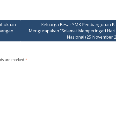
embukaan
Keluarga Besar SMK Pembangunan Pa
apangan
Mengucapakan “Selamat Memperingati Hari
Nasional (25 November 2
elds are marked
*