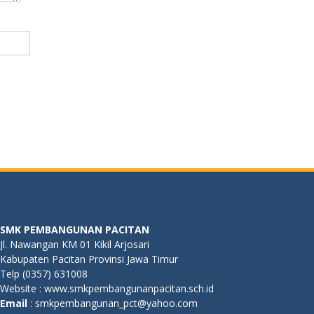
SMK PEMBANGUNAN PACITAN
Jl. Nawangan KM 01 Kikil Arjosari
Kabupaten Pacitan Provinsi Jawa Timur
Telp (0357) 631008
Website : www.smkpembangunanpacitan.sch.id
E
mail
: smkpembangunan_pct@yahoo.com