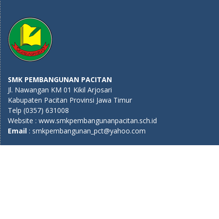
SMK PEMBANGUNAN PACITAN
Jl. Nawangan KM 01 Kikil Arjosari
Kabupaten Pacitan Provinsi Jawa Timur
Telp (0357) 631008
Website : www.smkpembangunanpacitan.sch.id
E
mail
: smkpembangunan_pct@yahoo.com
Copyright©SMK PEMBANGUNAN PACITAN. 2021
Proudly powered by WordPress
|
Education Hub by
WEN