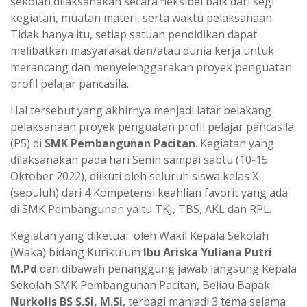
sekolah dilaksanakan secara fleksibel baik dari segi
kegiatan, muatan materi, serta waktu pelaksanaan.
Tidak hanya itu, setiap satuan pendidikan dapat
melibatkan masyarakat dan/atau dunia kerja untuk
merancang dan menyelenggarakan proyek penguatan
profil pelajar pancasila.
Hal tersebut yang akhirnya menjadi latar belakang
pelaksanaan proyek penguatan profil pelajar pancasila
(P5) di
SMK Pembangunan Pacitan
. Kegiatan yang
dilaksanakan pada hari Senin sampai sabtu (10-15
Oktober 2022), diikuti oleh seluruh siswa kelas X
(sepuluh) dari 4 Kompetensi keahlian favorit yang ada
di SMK Pembangunan yaitu TKJ, TBS, AKL dan RPL.
Kegiatan yang diketuai oleh Wakil Kepala Sekolah
(Waka) bidang Kurikulum
Ibu
Ariska Yuliana Putri
M.Pd
dan dibawah penanggung jawab langsung Kepala
Sekolah SMK Pembangunan Pacitan, Beliau Bapak
Nurkolis BS S.Si, M.Si
, terbagi manjadi 3 tema selama