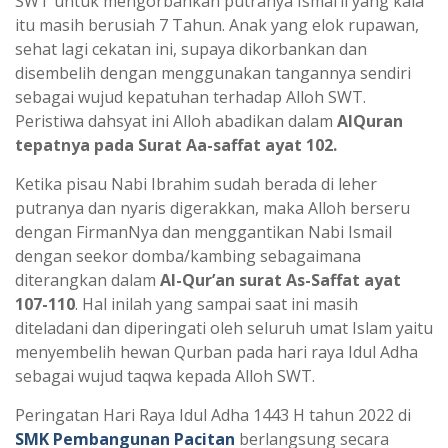
SWT untuk mengorbankan putranya Ismai’il yang kala
itu masih berusiah 7 Tahun. Anak yang elok rupawan,
sehat lagi cekatan ini, supaya dikorbankan dan
disembelih dengan menggunakan tangannya sendiri
sebagai wujud kepatuhan terhadap Alloh SWT.
Peristiwa dahsyat ini Alloh abadikan dalam
AlQuran
tepatnya pada Surat Aa-saffat ayat 102.
Ketika pisau Nabi Ibrahim sudah berada di leher
putranya dan nyaris digerakkan, maka Alloh berseru
dengan FirmanNya dan menggantikan Nabi Ismail
dengan seekor domba/kambing sebagaimana
diterangkan dalam
Al-Qur’an surat As-Saffat ayat
107-110
. Hal inilah yang sampai saat ini masih
diteladani dan diperingati oleh seluruh umat Islam yaitu
menyembelih hewan Qurban pada hari raya Idul Adha
sebagai wujud taqwa kepada Alloh SWT.
Peringatan Hari Raya Idul Adha 1443 H tahun 2022 di
SMK Pembangunan Pacitan
berlangsung secara