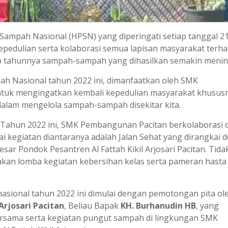
 Sampah Nasional (HPSN) yang diperingati setiap tanggal 2
pedulian serta kolaborasi semua lapisan masyarakat terh
p tahunnya sampah-sampah yang dihasilkan semakin menin
pah Nasional tahun 2022 ini, dimanfaatkan oleh SMK
uk mengingatkan kembali kepedulian masyarakat khusus
dalam mengelola sampah-sampah disekitar kita.
 Tahun 2022 ini, SMK Pembangunan Pacitan berkolaborasi
kegiatan diantaranya adalah Jalan Sehat yang dirangkai 
r Pondok Pesantren Al Fattah Kikil Arjosari Pacitan. Tida
anakan lomba kegiatan kebersihan kelas serta pameran hasta
asional tahun 2022 ini dimulai dengan pemotongan pita ol
Arjosari Pacitan
, Beliau Bapak
KH. Burhanudin HB
, yang
bersama serta kegiatan pungut sampah di lingkungan SMK