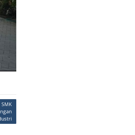
, SMK
ungan
dustri