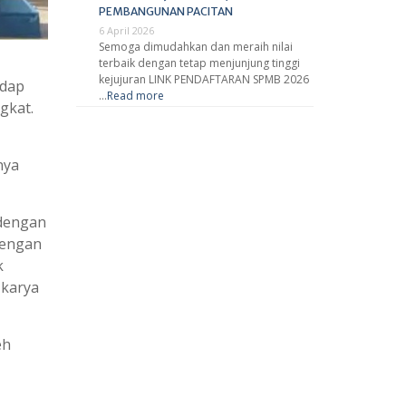
PEMBANGUNAN PACITAN
6 April 2026
Semoga dimudahkan dan meraih nilai
1
terbaik dengan tetap menjunjung tinggi
kejujuran LINK PENDAFTARAN SPMB 2026
adap
…
Read more
gkat.
nya
 dengan
dengan
k
 karya
eh