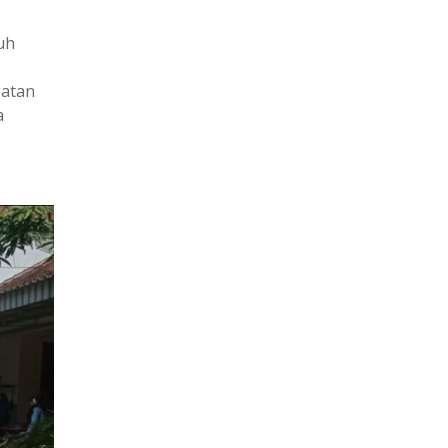
ruh
gatan
a