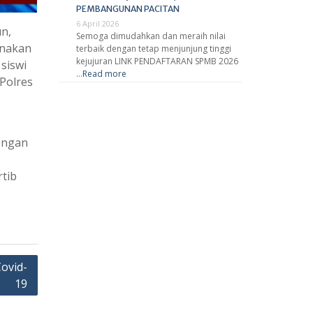
PEMBANGUNAN PACITAN
6 April 2026
n,
Semoga dimudahkan dan meraih nilai
anakan
terbaik dengan tetap menjunjung tinggi
kejujuran LINK PENDAFTARAN SPMB 2026
 siswi
…
Read more
Polres
dengan
rtib
ovid-
19