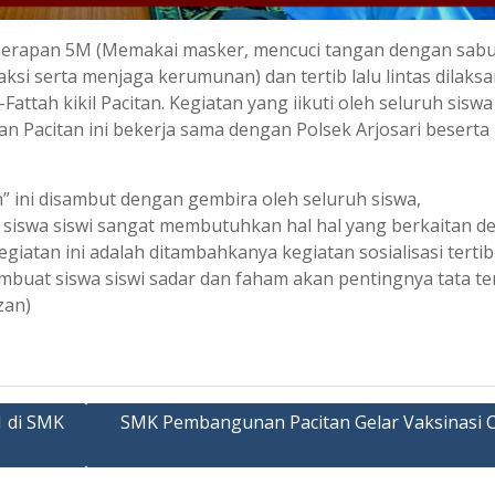
penerapan 5M (Memakai masker, mencuci tangan dengan sabu
aksi serta menjaga kerumunan) dan tertib lalu lintas dilaks
Fattah kikil Pacitan. Kegiatan yang iikuti oleh seluruh siswa
Pacitan ini bekerja sama dengan Polsek Arjosari beserta 
n” ini disambut dengan gembira oleh seluruh siswa,
i, siswa siswi sangat membutuhkan hal hal yang berkaitan 
kegiatan ini adalah ditambahkanya kegiatan sosialisasi tertib
embuat siswa siswi sadar dan faham akan pentingnya tata te
zan)
1 di SMK
SMK Pembangunan Pacitan Gelar Vaksinasi C