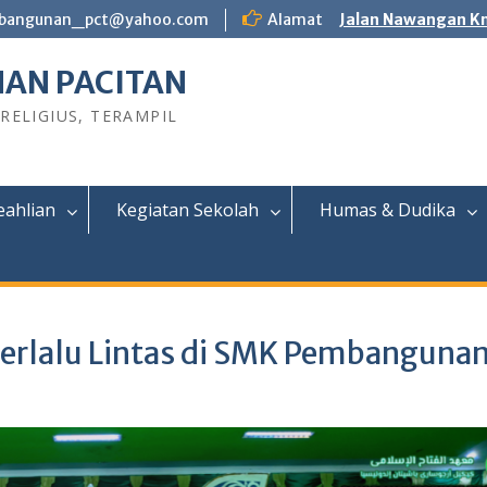
bangunan_pct@yahoo.com
Alamat
Jalan Nawangan Km
AN PACITAN
 RELIGIUS, TERAMPIL
eahlian
Kegiatan Sekolah
Humas & Dudika
 Berlalu Lintas di SMK Pembanguna