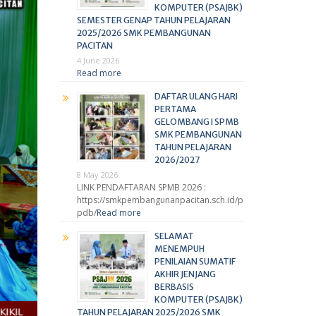
KOMPUTER (PSAJBK)
SEMESTER GENAP TAHUN PELAJARAN
2025/2026 SMK PEMBANGUNAN
PACITAN
4 June 2026
Read more
DAFTAR ULANG HARI
PERTAMA
GELOMBANG I SPMB
SMK PEMBANGUNAN
TAHUN PELAJARAN
2026/2027
8 May 2026
LINK PENDAFTARAN SPMB 2026 :
https://smkpembangunanpacitan.sch.id/p
pdb/
Read more
SELAMAT
MENEMPUH
PENILAIAN SUMATIF
AKHIR JENJANG
BERBASIS
KOMPUTER (PSAJBK)
TAHUN PELAJARAN 2025/2026 SMK