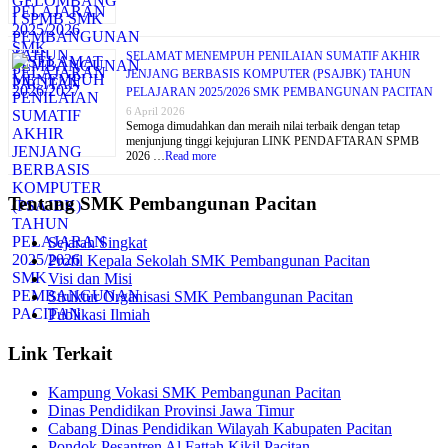
SELAMAT MENEMPUH PENILAIAN SUMATIF AKHIR
JENJANG BERBASIS KOMPUTER (PSAJBK) TAHUN
PELAJARAN 2025/2026 SMK PEMBANGUNAN PACITAN
6 April 2026
Semoga dimudahkan dan meraih nilai terbaik dengan tetap
menjunjung tinggi kejujuran LINK PENDAFTARAN SPMB
2026 …
Read more
Tentang SMK Pembangunan Pacitan
Sejarah Singkat
Profil Kepala Sekolah SMK Pembangunan Pacitan
Visi dan Misi
Struktur Organisasi SMK Pembangunan Pacitan
Publikasi Ilmiah
Link Terkait
Kampung Vokasi SMK Pembangunan Pacitan
Dinas Pendidikan Provinsi Jawa Timur
Cabang Dinas Pendidikan Wilayah Kabupaten Pacitan
Pondok Pesantren Al Fattah Kikil Pacitan