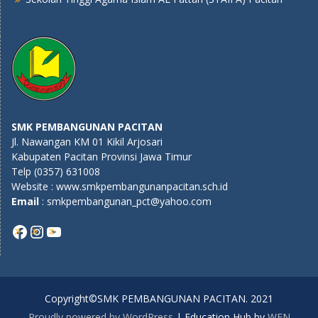
SMK PEMBANGUNAN PACITAN
Jl. Nawangan KM 01 Kikil Arjosari
Kabupaten Pacitan Provinsi Jawa Timur
Telp (0357) 631008
Website : www.smkpembangunanpacitan.sch.id
E
mail
: smkpembangunan_pct@yahoo.com
Copyright©SMK PEMBANGUNAN PACITAN. 2021
Proudly powered by WordPress
|
Education Hub by
WEN